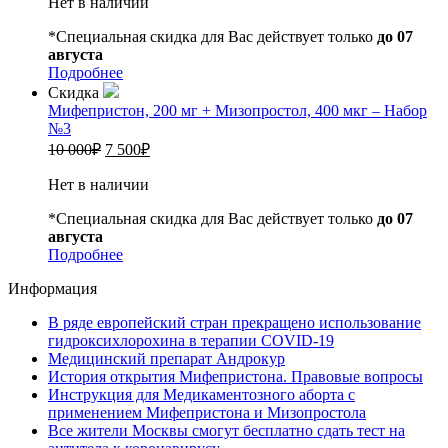
Нет в наличии
*Специальная скидка для Вас действует только
до 07
августа
Подробнее
Скидка
Мифепристон, 200 мг + Мизопростол, 400 мкг – Набор
№3
10 000
₽
7 500
₽
Нет в наличии
*Специальная скидка для Вас действует только
до 07
августа
Подробнее
Информация
В ряде европейский стран прекращено использование
гидроксихлорохина в терапии COVID-19
Медицинский препарат Андрокур
История открытия Мифепристона. Правовые вопросы
Инструкция для Медикаментозного аборта с
применением Мифепристона и Мизопростола
Все жители Москвы смогут бесплатно сдать тест на